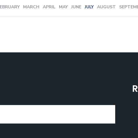
FEBRUARY
MARCH
APRIL
MAY
JUNE
JULY
AUGUST
SEPTEM
R