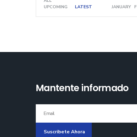
ALL
UPCOMING
LATEST
JANUARY
Mantente informado
Suscribete Ahora